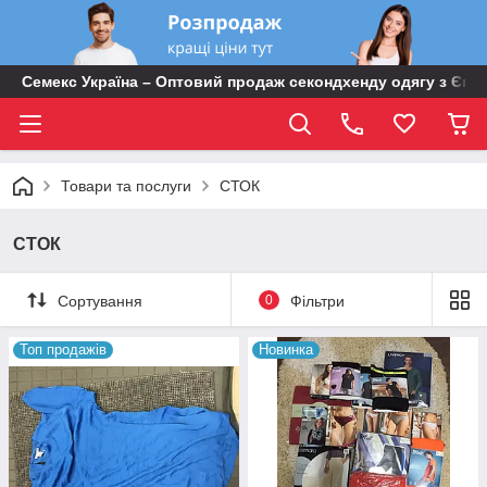
Семекс Україна – Оптовий продаж секондхенду одягу з Євр
Товари та послуги
СТОК
СТОК
Сортування
0
Фільтри
Топ продажів
Новинка