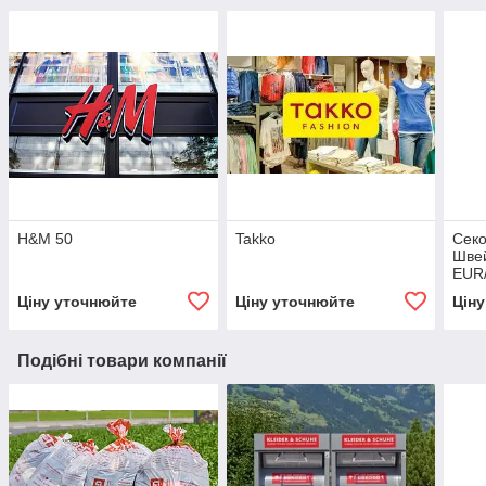
H&M 50
Takko
Секо
Швей
EUR/
Ціну уточнюйте
Ціну уточнюйте
Цін
Подібні товари компанії