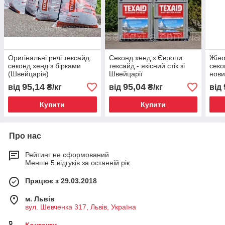
Оригінальні речі тексайд:
Секонд хенд з Європи
Жіно
секонд хенд з бірками
тексайд - якісний стік зі
секо
(Швейцарія)
Швейцарії
нов
95,14
95,04
від
₴/кг
від
₴/кг
від
Купити
Купити
Про нас
Рейтинг не сформований
Менше 5 відгуків за останній рік
Працює з 29.03.2018
м. Львів
вул. Шевченка 317, Львів, Україна