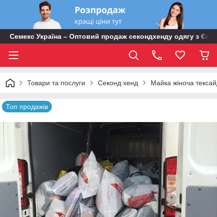
Семекс Україна – Оптовий продаж секондхенду одягу з Євр
Товари та послуги
Секонд хенд
Майка жіноча тексайд
Топ продажів