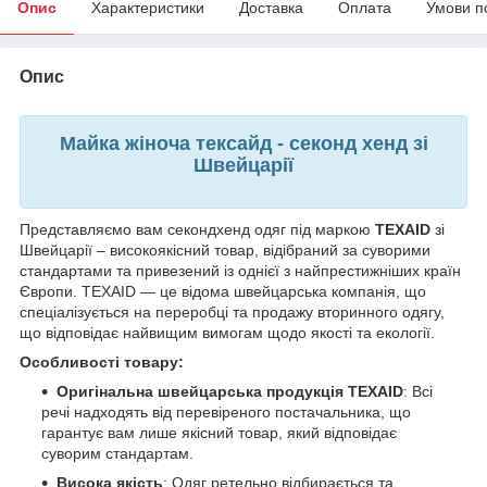
Опис
Характеристики
Доставка
Оплата
Умови п
Опис
Майка жіноча тексайд - секонд хенд зі
Швейцарії
Представляємо вам секондхенд одяг під маркою
TEXAID
зі
Швейцарії – високоякісний товар, відібраний за суворими
стандартами та привезений із однієї з найпрестижніших країн
Європи. TEXAID — це відома швейцарська компанія, що
спеціалізується на переробці та продажу вторинного одягу,
що відповідає найвищим вимогам щодо якості та екології.
Особливості товару:
Оригінальна швейцарська продукція TEXAID
: Всі
речі надходять від перевіреного постачальника, що
гарантує вам лише якісний товар, який відповідає
суворим стандартам.
Висока якість
: Одяг ретельно відбирається та