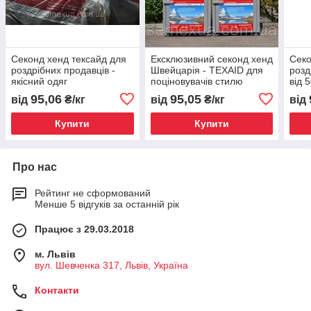
Секонд хенд тексайд для
Ексклюзивний секонд хенд
Секо
роздрібних продавців -
Швейцарія - TEXAID для
розд
якісний одяг
поціновувачів стилю
від 5
95,06
95,05
від
₴/кг
від
₴/кг
від
Купити
Купити
Про нас
Рейтинг не сформований
Менше 5 відгуків за останній рік
Працює з 29.03.2018
м. Львів
вул. Шевченка 317, Львів, Україна
Контакти