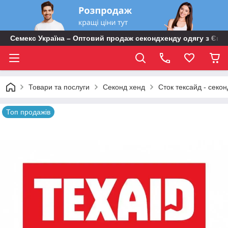
Семекс Україна – Оптовий продаж секондхенду одягу з Євр
Товари та послуги
Секонд хенд
Сток тексайд - секон
Топ продажів