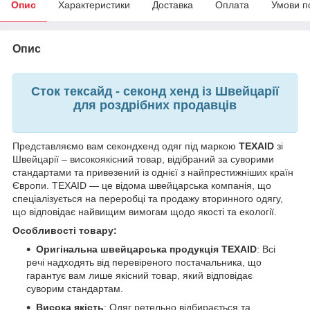
Опис
Характеристики
Доставка
Оплата
Умови п
Опис
Сток тексайд - секонд хенд із Швейцарії
для роздрібних продавців
Представляємо вам секондхенд одяг під маркою
TEXAID
зі
Швейцарії – високоякісний товар, відібраний за суворими
стандартами та привезений із однієї з найпрестижніших країн
Європи. TEXAID — це відома швейцарська компанія, що
спеціалізується на переробці та продажу вторинного одягу,
що відповідає найвищим вимогам щодо якості та екології.
Особливості товару:
Оригінальна швейцарська продукція TEXAID
: Всі
речі надходять від перевіреного постачальника, що
гарантує вам лише якісний товар, який відповідає
суворим стандартам.
Висока якість
: Одяг ретельно відбирається та