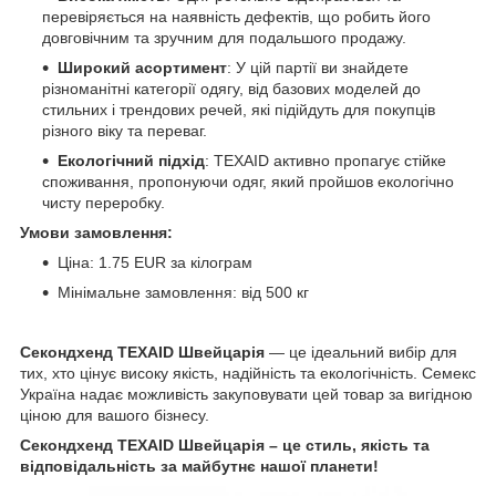
перевіряється на наявність дефектів, що робить його
довговічним та зручним для подальшого продажу.
Широкий асортимент
: У цій партії ви знайдете
різноманітні категорії одягу, від базових моделей до
стильних і трендових речей, які підійдуть для покупців
різного віку та переваг.
Екологічний підхід
: TEXAID активно пропагує стійке
споживання, пропонуючи одяг, який пройшов екологічно
чисту переробку.
Умови замовлення:
Ціна: 1.75 EUR за кілограм
Мінімальне замовлення: від 500 кг
Секондхенд TEXAID Швейцарія
— це ідеальний вибір для
тих, хто цінує високу якість, надійність та екологічність. Семекс
Україна надає можливість закуповувати цей товар за вигідною
ціною для вашого бізнесу.
Секондхенд TEXAID Швейцарія – це стиль, якість та
відповідальність за майбутнє нашої планети!