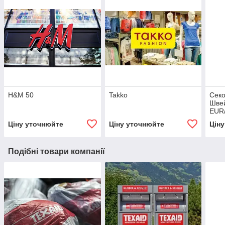
H&M 50
Takko
Секо
Швей
EUR/
Ціну уточнюйте
Ціну уточнюйте
Цін
Подібні товари компанії