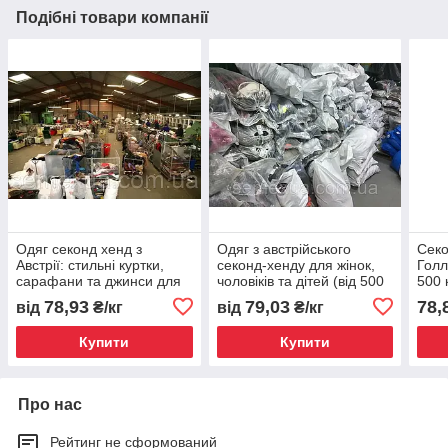
Подібні товари компанії
Одяг секонд хенд з
Одяг з австрійського
Секо
Австрії: стильні куртки,
секонд-хенду для жінок,
Голл
сарафани та джинси для
чоловіків та дітей (від 500
500 к
всіх
кг)
78,93
79,03
78,
від
₴/кг
від
₴/кг
Купити
Купити
Про нас
Рейтинг не сформований