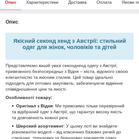
Опис
Характеристики
Доставка
Оплата
Умови п
Опис
Якісний секонд хенд з Австрії: стильний
одяг для жінок, чоловіків та дітей
Представляємо вашій увазі секондхенд одягу з Австрії,
привезеного безпосередньо з Відня – міста, відомого своєю
елегантністю та якісним стилем. Цей товар ідеально
підходить для оптових закупівель, забезпечуючи відмінне
співвідношення ціни та якості.
Особливості товару:
Оригінал з Відня
: Ми привозимо тільки перевірений
та відібраний одяг з Австрії, що гарантує високу якість
та довговічність кожної речі.
Широкий асортимент
: У цьому лоті ви знайдете
різноманітні моделі – від класичних базових речей до
стильних, трендових та брендових предметів одягу.