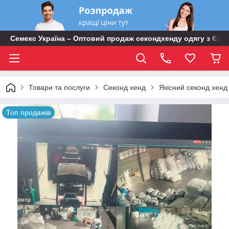
Семекс Україна – Оптовий продаж секондхенду одягу з Євр
Товари та послуги
Секонд хенд
Якісний секонд хенд з
Топ продажів