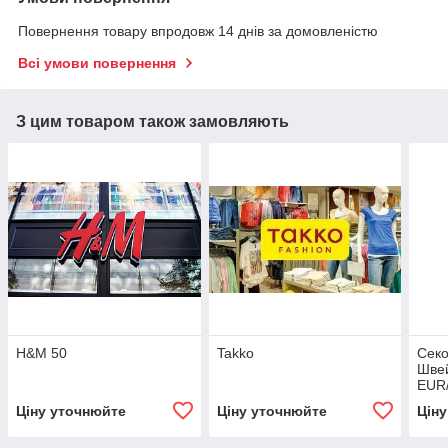
Повернення товару впродовж 14 днів за домовленістю
Всі умови повернення
З цим товаром також замовляють
H&M 50
Takko
Секо
Швей
EUR/
Ціну уточнюйте
Ціну уточнюйте
Цін