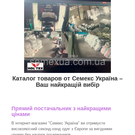
Каталог товаров от Семекс Україна –
Ваш найкращій вибір
Прямий постачальник з найкращими
цінами
В інтернет-магазині "Семекс Україна" ви отримуєте
високоякісний секонд-хенд одяг з Європи за вигідними
цінами без націнок посередників.