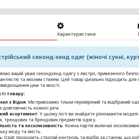
Характеристики
трійський секонд-хенд одяг (жіночі сукні, курт
ємо вашій увазі секондхенд одягу з Австрії, привезеного безпо
антністю та якісним стилем. Цей товар ідеально підходить для 
піввідношення ціни та якості.
ті товару:
нал з Відня
: Ми привозимо тільки перевірений та відібраний одя
а довговічність кожної речі.
кий асортимент
: У цьому лоті ви знайдете різноманітні моделі
х, трендових та брендових предметів одягу.
льність та ексклюзивність
: Кожна партія включає ексклюзивн
ьку моду та якість.
ь
: Одяг проходить строгий контроль та відбір за станом, що ро