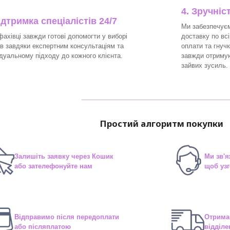
4. Зручніс
ідтримка спеціалістів 24/7
Ми забезпечуєм
фахівці завжди готові допомогти у виборі
доставку по вс
ів завдяки експертним консультаціям та
оплати та гнуч
ідуальному підходу до кожного клієнта.
завжди отримую
зайвих зусиль.
____________________________
Простий алгоритм покупки
Залишіть заявку через Кошик
Ми зв'я
або зателефонуйте нам
щоб узг
Відправимо після передоплати
Отрима
або післяплатою
відділе