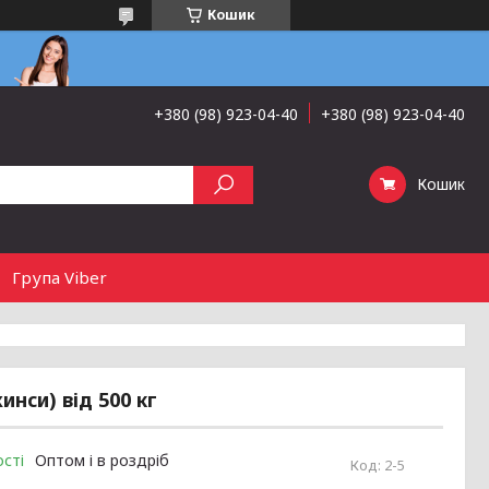
Кошик
+380 (98) 923-04-40
+380 (98) 923-04-40
Кошик
Група Viber
инси) від 500 кг
сті
Оптом і в роздріб
Код:
2-5