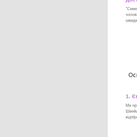
"Семе
чолов
швидк
Ос
1. 
Ми пр
Швейца
відіб