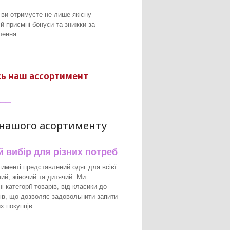
 ви отримуєте не лише якісну
 й приємні бонуси та знижки за
лення.
сь наш ассортимент
___
 нашого асортименту
й вибір для різних потреб
именті представлений одяг для всієї
чий, жіночий та дитячий. Ми
і категорії товарів, від класики до
ів, що дозволяє задовольнити запити
х покупців.