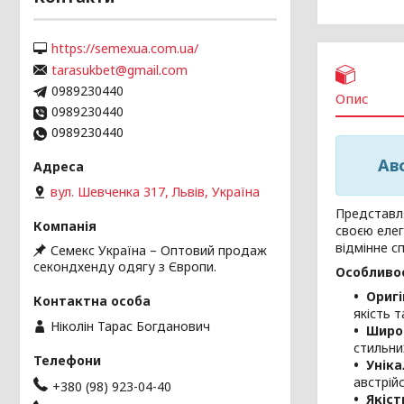
https://semexua.com.ua/
tarasukbet@gmail.com
0989230440
Опис
0989230440
0989230440
Авс
вул. Шевченка 317, Львів, Україна
Представля
своєю елег
відмінне с
Семекс Україна – Оптовий продаж
секондхенду одягу з Європи.
Особливос
Оригі
якість т
Ніколін Тарас Богданович
Широ
стильни
Уніка
австрійс
+380 (98) 923-04-40
Якіст