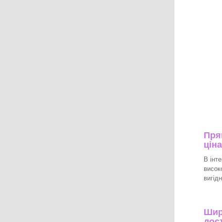
Пря
цін
В інт
висок
вигід
Шир
дос