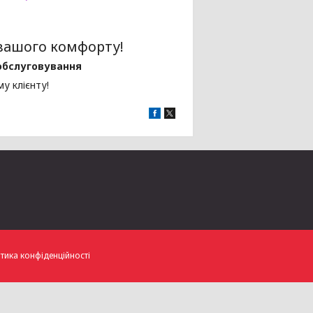
я вашого комфорту!
 обслуговування
у клієнту!
тика конфіденційності