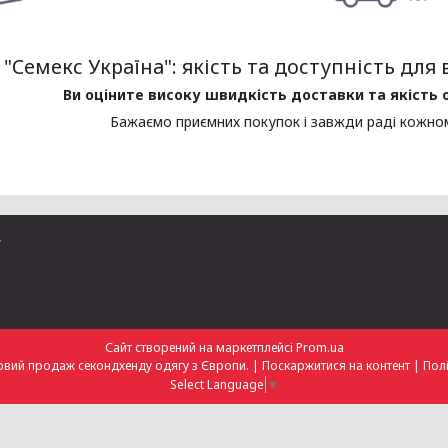
"Семекс Україна": якість та доступність дл
Ви оціните високу швидкість доставки та якість
Бажаємо приємних покупок і завжди раді кожном
r
Сайт створений на маркетплейсі
Prom.ua
Семекс Україна – Оптовий продаж секондхенду одягу з Європи. |
Поскаржитися на контент
|
Полі
Select Language
▼