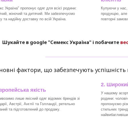
кс Україна" пропонує одяг для всієї родини:
Купуючи у нас,
ічий, жіночий та дитячий. Ми забезпечуємо
продукцію, але
у та надійну доставку по всій Україна.
повторні замов
Шукайте в google "
Семекс Україна
" і побачите
ве
____________________________
новні фактори, що забезпечують успішність
2. Широки
Європейська якість
У нашому асорт
ивозимо лише якісний одяг відомих брендів зі
родини: чолові
рії, Австрії, Англії та Голландії, ретельно
пропонуємо різн
раний та підготовлений до продажу.
стильних тренд
найвибагливіши