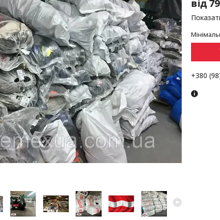
від
79
Показати
Мінімаль
+380 (98