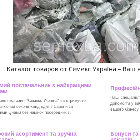
Каталог товаров от Семекс Україна – Ваш 
мий постачальник з найкращими
Професійні
ами
Наші спеціаліст
ернет-магазині "Семекс Україна" ви отримуєте
допомогти у ви
оякісний секонд-хенд одяг з Європи за
вашого бізнесу
ними цінами без націнок посередників.
окий асортимент та зручна
Бонуси та
тавка
клієнтів