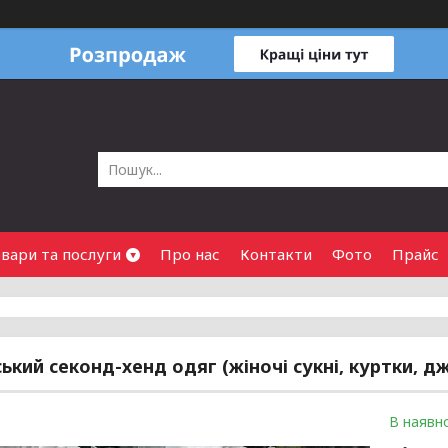
вари та послуги
Про нас
Контакти
Фото
Прайс
ький секонд-хенд одяг (жіночі сукні, куртки, дж
В наявно