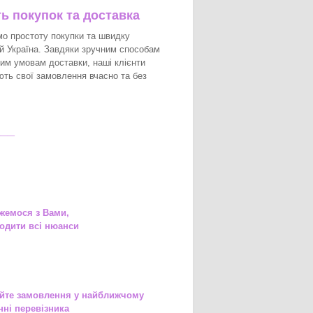
ть покупок та доставка
о простоту покупки та швидку
ій Україна. Завдяки зручним способам
ким умовам доставки, наші клієнти
ть свої замовлення вчасно та без
___
жемося з Вами,
одити всі нюанси
йте замовлення у найближчому
нні перевізника