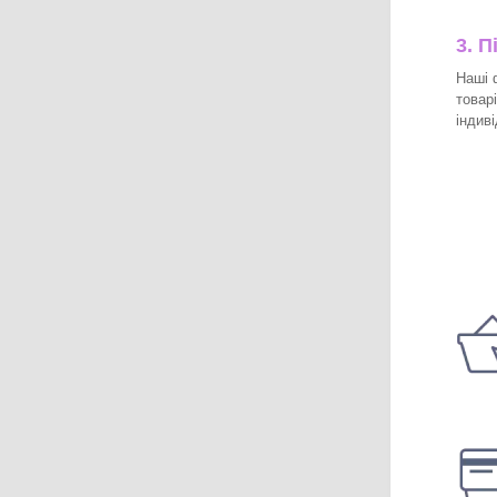
3.
П
Наші 
товар
індив