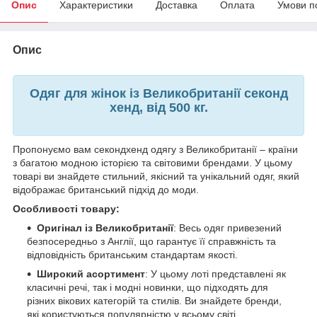
Опис
Характеристики
Доставка
Оплата
Умови п
Опис
Одяг для жінок із Великобританії секонд
хенд, від 500 кг.
Пропонуємо вам секондхенд одягу з Великобританії – країни
з багатою модною історією та світовими брендами. У цьому
товарі ви знайдете стильний, якісний та унікальний одяг, який
відображає британський підхід до моди.
Особливості товару:
Оригінал із Великобританії
: Весь одяг привезений
безпосередньо з Англії, що гарантує її справжність та
відповідність британським стандартам якості.
Широкий асортимент
: У цьому лоті представлені як
класичні речі, так і модні новинки, що підходять для
різних вікових категорій та стилів. Ви знайдете бренди,
які користуються популярністю у всьому світі.