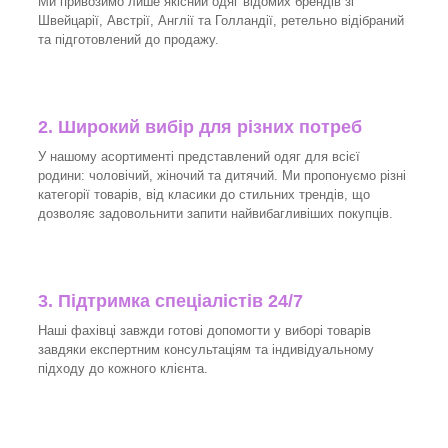
Ми привозимо лише якісний одяг відомих брендів зі
Швейцарії, Австрії, Англії та Голландії, ретельно відібраний
та підготовлений до продажу.
2. Широкий вибір для різних потреб
У нашому асортименті представлений одяг для всієї
родини: чоловічий, жіночий та дитячий. Ми пропонуємо різні
категорії товарів, від класики до стильних трендів, що
дозволяє задовольнити запити найвибагливіших покупців.
3.
Підтримка спеціалістів 24/7
Наші фахівці завжди готові допомогти у виборі товарів
завдяки експертним консультаціям та індивідуальному
підходу до кожного клієнта.