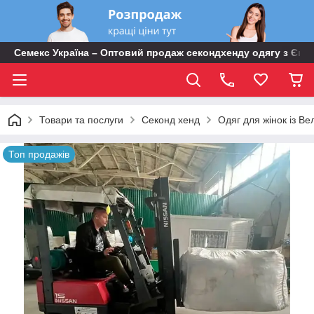
Семекс Україна – Оптовий продаж секондхенду одягу з Євр
Товари та послуги
Секонд хенд
Одяг для жінок із Вел
Топ продажів