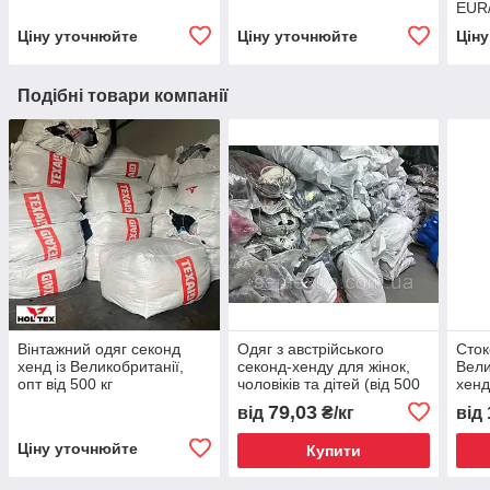
EUR/
Ціну уточнюйте
Ціну уточнюйте
Цін
Подібні товари компанії
Вінтажний одяг секонд
Одяг з австрійського
Сток
хенд із Великобританії,
секонд-хенду для жінок,
Вели
опт від 500 кг
чоловіків та дітей (від 500
хенд
кг)
розд
79,03
від
₴/кг
від
Ціну уточнюйте
Купити